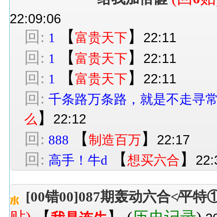
22:09:06
回:
【
】
1
富贵天下
22:11
回:
【
】
1
富贵天下
22:11
回:
【
】
1
富贵天下
22:11
回:
千条路万条路，就是不走寻
】
么
22:12
回:
【
】
888
制造百万
22:17
回:
【
】
高手！牛d
想买六合
22:
[00错00]087期轰动六合≮平