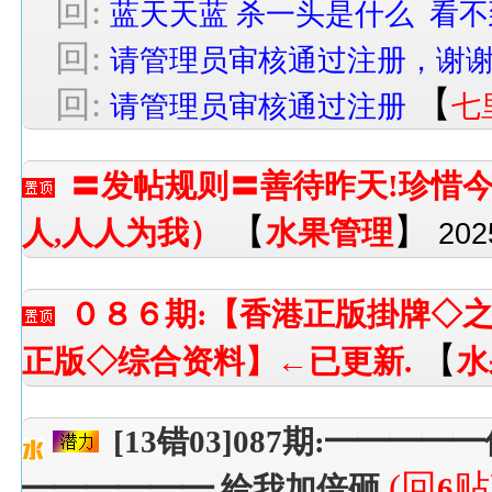
回:
蓝天天蓝 杀一头是什么 看
📈 新澳:
《综合:半单双》
📈 新澳:
《综合:
回:
全网统计:《新澳》
【阿迪王】
全网统计:《新澳》
【铁
请管理员审核通过注册，谢
📈 新澳:
《综合:半波单双》
📈 新澳:
《综合:
回:
【
请管理员审核通过注册
七
全网统计:《新澳》
【破解规律】
全网统计:《新澳》
【数
📈 新澳:
《综合:半波大小》
📈 新澳:
《综合:
全网统计:《新澳》
【码神】
全网统计:《新澳》
【转
〓发帖规则〓善待昨天!珍惜今
【
】
人,人人为我）
水果管理
202
０８６期:【香港正版掛牌◇
【
正版◇综合资料】←已更新.
水
[13错03]087期:━━
(回
贴
━━━━━━ 给我加倍砸
6