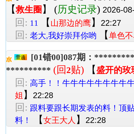
【
】
(
历史记录
)
救生圈
2026-08
回:
【
】
11
山那边的鹰
22:27
回:
【
老大,我好崇拜你哟
单色不
[01错00]087期：***
(回
贴)
【
**********
2
盛开的玫
回:
高手！！牛牛牛牛牛牛牛牛牛DD
】
姐
22:28
回:
跟料要跟长期发表的料！顶
【
】
料！
女王大人
22:28