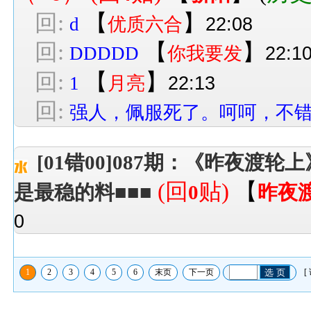
回:
【
】
d
优质六合
22:08
回:
【
】
DDDDD
你我要发
22:1
回:
【
】
1
月亮
22:13
回:
强人，佩服死了。呵呵，不
[01错00]087期：《昨夜渡轮
(回
贴)
【
是最稳的料■■■
0
昨夜
0
1
2
3
4
5
6
末页
下一页
选 页
[