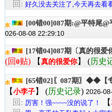
回:
好久没去关注了,今天再去看看
[00错00]087期:@平特尾
026-08-08 22:29:10
[17错04]087期〔真
(回
贴)
【
】
(
历史
0
真的很爱你
[65错02]〖087期〗◆
【
】
(
历史记录
)
小李子
2026-08
回:
【
厉害！强~~~~没的说了！