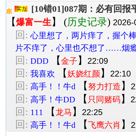
[10错01]087期：必有回
【
】
(
历史记录
)
爆富一生
2026-
回:
心里想了，两片痒了，握个
片不痒了，心里也不想了……烟
回:
【
】
DDD
金子
22:09
回:
【
】
我喜欢
妖娆红颜
22:10
回:
【
】
高手！！牛d
努力打造
2
回:
【
】
高手！牛DD
只同赌码
2
回:
【
】
111
龙马
22:25
回:
【
】
高手！！牛d
飞鹰六肖
2