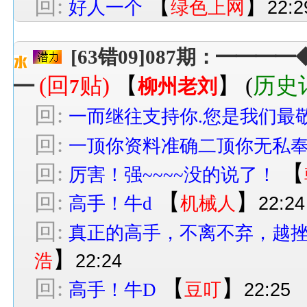
回:
【
】
好人一个
绿色上网
22:2
[63错09]087期：━
(回
贴)
【
】
(
历史
━
7
柳州老刘
回:
一而继往支持你.您是我们最
回:
一顶你资料准确二顶你无私
回:
【
厉害！强~~~~没的说了！
回:
【
】
高手！牛d
机械人
22:24
回:
真正的高手，不离不弃，越
】
浩
22:24
回:
【
】
高手！牛D
豆叮
22:25