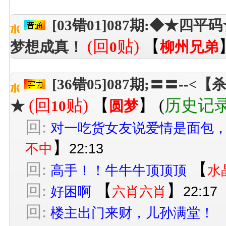
[03错01]087期:◆★
(回
贴)
【
梦想成真！
0
柳州兄弟
[36错05]087期;〓〓-
(回
贴)
【
】
(
历史记
★
10
圆梦
回:
对一吃货女友说爱情是面包，
】
不中
22:13
回:
【
高手！！牛牛牛顶顶顶
水
回:
【
】
好困啊
六肖六肖
22:17
回:
楼主出门来财，儿孙满堂！