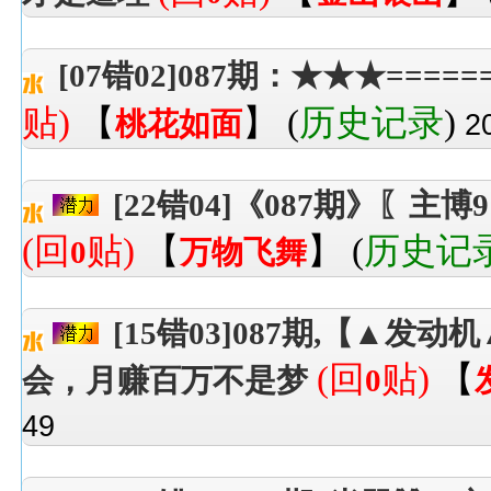
[07错02]087期：★★★====
贴)
【
】
(
历史记录
)
桃花如面
2
[22错04]《087期》〖主
(回
贴)
【
】
(
历史记
0
万物飞舞
[15错03]087期,【▲
(回
贴)
【
会，月赚百万不是梦
0
49