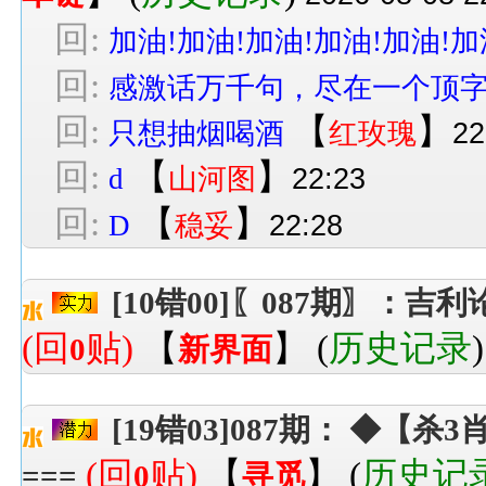
回:
加油!加油!加油!加油!加油!加
回:
感激话万千句，尽在一个顶
回:
【
】
只想抽烟喝酒
红玫瑰
22
回:
【
】
d
山河图
22:23
回:
【
】
D
稳妥
22:28
[10错00]〖087期〗：吉利论
(回
贴)
【
】
(
历史记录
0
新界面
[19错03]087期： ◆【
(回
贴)
【
】
(
历史记
===
0
寻觅