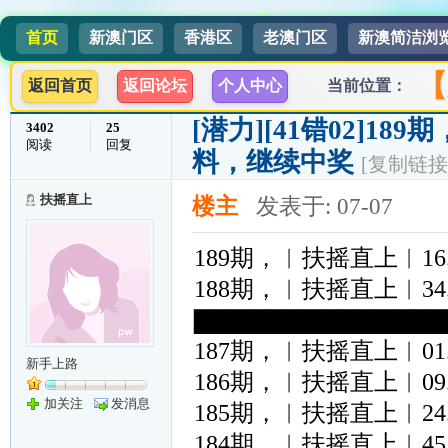
首页
新澳门区
香港区
老澳门区
新澳简洁浏
【
返回首页
返回论坛
个人中心
当前位置：
[潜力]
[41错02]18
3402
25
阅读
回复
料，继续中奖
[复制链接
扶摇直上
楼主
发表于: 07-07
189期，︱扶摇直上︱16.42.
188期，︱扶摇直上︱34.11.
▇▇▇▇▇▇▇▇▇▇▇▇▇▇
187期，︱扶摇直上︱01.10
新手上路
186期，︱扶摇直上︱09.48.
加关注
发消息
185期，︱扶摇直上︱24.41.
184期，︱扶摇直上︱45.08.