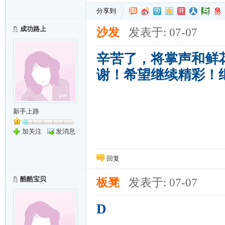
分享到
成功路上
沙发
发表于: 07-07
辛苦了，将掌声和鲜
谢！希望继续精彩！
新手上路
加关注
发消息
回复
酷酷宝贝
板凳
发表于: 07-07
D