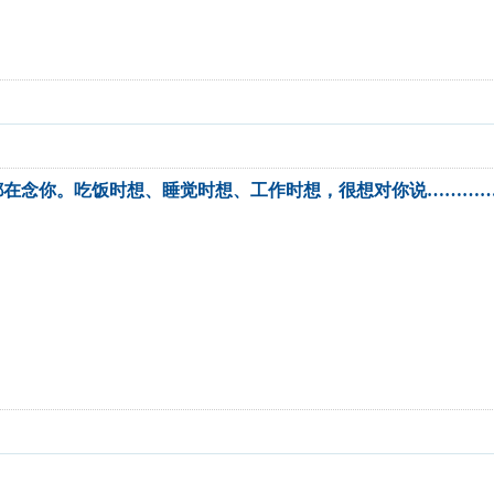
都在念你。吃饭时想、睡觉时想、工作时想，很想对你说………