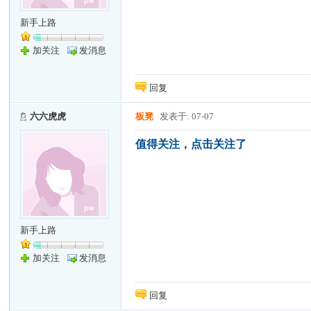
新手上路
加关注
发消息
回复
六六虎虎
板凳
发表于: 07-07
值得关注，点击关注了
新手上路
加关注
发消息
回复