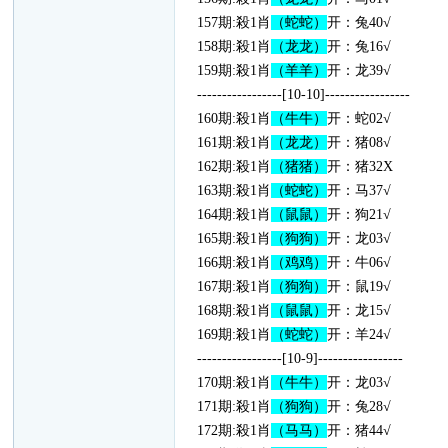
157期:殺1肖
（蛇蛇）
开：兔40√
158期:殺1肖
（龙龙）
开：兔16√
159期:殺1肖
（羊羊）
开：龙39√
-----------------[10-10]-----------------
160期:殺1肖
（牛牛）
开：蛇02√
161期:殺1肖
（龙龙）
开：猪08√
162期:殺1肖
（猪猪）
开：猪32X
163期:殺1肖
（蛇蛇）
开：马37√
164期:殺1肖
（鼠鼠）
开：狗21√
165期:殺1肖
（狗狗）
开：龙03√
166期:殺1肖
（鸡鸡）
开：牛06√
167期:殺1肖
（狗狗）
开：鼠19√
168期:殺1肖
（鼠鼠）
开：龙15√
169期:殺1肖
（蛇蛇）
开：羊24√
-----------------[10-9]-----------------
170期:殺1肖
（牛牛）
开：龙03√
171期:殺1肖
（狗狗）
开：兔28√
172期:殺1肖
（马马）
开：猪44√