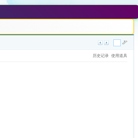
历史记录
使用道具