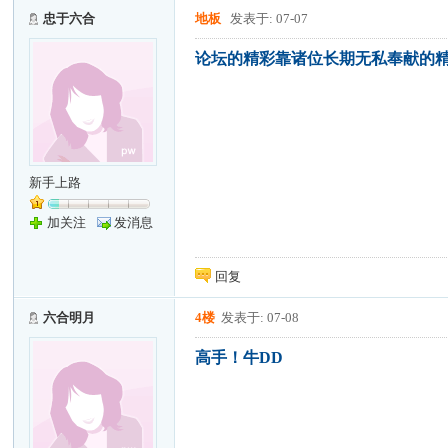
忠于六合
地板
发表于: 07-07
论坛的精彩靠诸位长期无私奉献的精
新手上路
加关注
发消息
回复
六合明月
4楼
发表于: 07-08
高手！牛DD