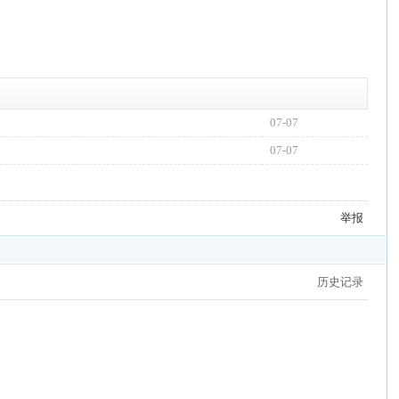
07-07
07-07
举报
历史记录