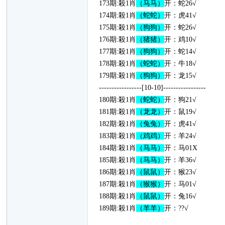
173期:殺1肖
（马马）
开：蛇26√
174期:殺1肖
（蛇蛇）
开：虎41√
175期:殺1肖
（狗狗）
开：蛇26√
176期:殺1肖
（猪猪）
开：鸡10√
177期:殺1肖
（狗狗）
开：蛇14√
178期:殺1肖
（蛇蛇）
开：牛18√
179期:殺1肖
（狗狗）
开：龙15√
-----------------[10-10]-----------------
180期:殺1肖
（蛇蛇）
开：狗21√
181期:殺1肖
（龙龙）
开：鼠19√
182期:殺1肖
（兔兔）
开：虎41√
183期:殺1肖
（鸡鸡）
开：羊24√
184期:殺1肖
（马马）
开：马01X
185期:殺1肖
（马马）
开：羊36√
186期:殺1肖
（鼠鼠）
开：猴23√
187期:殺1肖
（猴猴）
开：马01√
188期:殺1肖
（鼠鼠）
开：兔16√
189期:殺1肖
（羊羊）
开：??√