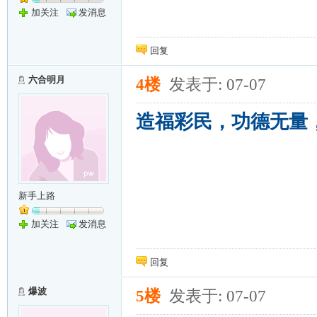
加关注
发消息
回复
六合明月
4楼
发表于: 07-07
造福彩民，功德无量
新手上路
加关注
发消息
回复
爆波
5楼
发表于: 07-07