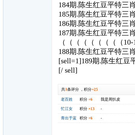
184期.陈生红豆平特三肖
185期.陈生红豆平特三肖
186期.陈生红豆平特三肖
187期.陈生红豆平特三肖
（（（（（（（（（10
188期.陈生红豆平特三肖
[sell=1]189期.陈生红
[/ sell]
共
3
条评分
，
积分
+25
老百姓
积分
+6
我是周扒皮
忙江女
积分
+13
-
青出于蓝
积分
+6
-