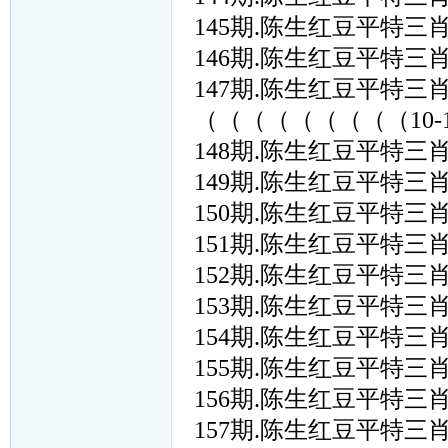
145期.陈生红豆平特三
146期.陈生红豆平特三肖
147期.陈生红豆平特三肖
（（（（（（（（（10
148期.陈生红豆平特三肖
149期.陈生红豆平特三肖
150期.陈生红豆平特三肖
151期.陈生红豆平特三肖
152期.陈生红豆平特三肖
153期.陈生红豆平特三肖
154期.陈生红豆平特三肖
155期.陈生红豆平特三肖
156期.陈生红豆平特三肖
157期.陈生红豆平特三肖