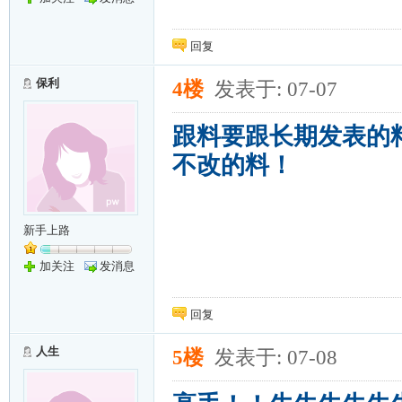
回复
保利
4楼
发表于: 07-07
跟料要跟长期发表的
不改的料！
新手上路
加关注
发消息
回复
人生
5楼
发表于: 07-08