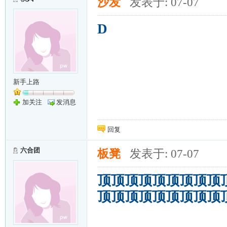
沙发
发表于: 07-07
D
新手上路
加关注
发消息
回复
六合团
板凳
发表于: 07-07
顶顶顶顶顶顶顶顶顶
顶顶顶顶顶顶顶顶顶