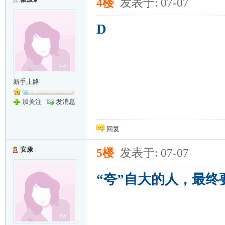
4楼
发表于: 07-07
D
新手上路
加关注
发消息
回复
安康
5楼
发表于: 07-07
“夸”自大的人，最终