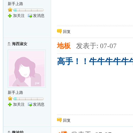
新手上路
加关注
发消息
回复
海西淑女
地板
发表于: 07-07
高手！！牛牛牛牛牛牛牛牛
新手上路
加关注
发消息
回复
微波炉