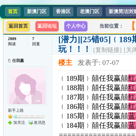
首页
新澳门区
香港区
老澳门区
新澳简洁浏
【
返回首页
返回论坛
个人中心
当前位置：
[潜力]
[25错05]﹛
2889
7
阅读
回复
玩！！！
[复制链接]
[关
任我赢
楼主
发表于: 07-07
﹛189期﹜囍任我赢囍
红
﹛188期﹜囍任我赢囍
红
﹛187期﹜囍任我赢囍
红
﹛186期﹜囍任我赢囍
红
新手上路
﹛185期﹜囍任我赢囍
蓝
加关注
发消息
﹛184期﹜囍任我赢囍
蓝
=================