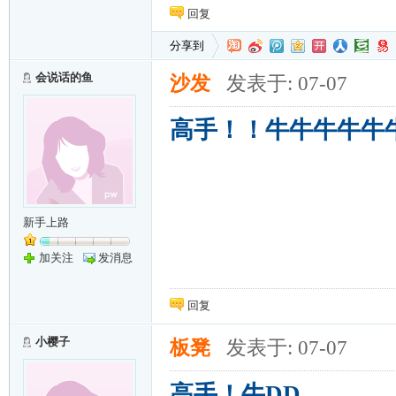
回复
分享到
会说话的鱼
沙发
发表于: 07-07
高手！！牛牛牛牛牛牛牛牛
新手上路
加关注
发消息
回复
小樱子
板凳
发表于: 07-07
高手！牛DD