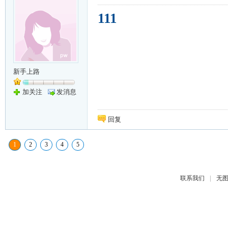
111
新手上路
加关注
发消息
回复
1
2
3
4
5
|
联系我们
无