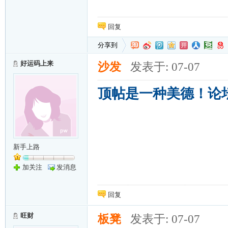
回复
分享到
好运码上来
沙发
发表于: 07-07
顶帖是一种美德！论
新手上路
加关注
发消息
回复
旺财
板凳
发表于: 07-07