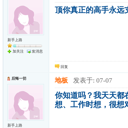
顶你真正的高手永远
新手上路
加关注
发消息
回复
后悔一切
地板
发表于: 07-07
你知道吗？我天天都
想、工作时想，很想
新手上路