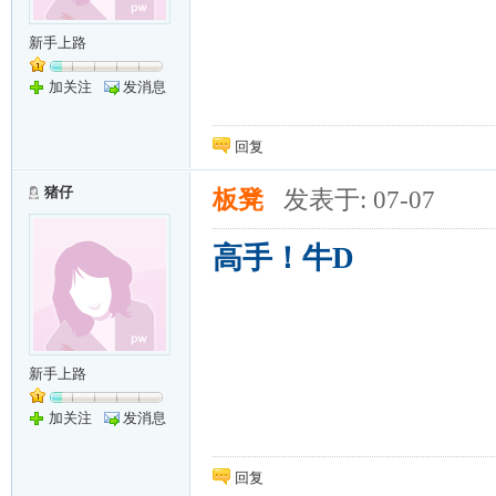
新手上路
加关注
发消息
回复
猪仔
板凳
发表于: 07-07
高手！牛D
新手上路
加关注
发消息
回复