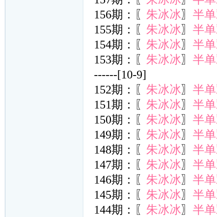
156期：〖
朱冰冰
〗
半单
155期：〖
朱冰冰
〗
半单
154期：〖
朱冰冰
〗
半单
153期：〖
朱冰冰
〗
半单
------[10-9]
152期：〖
朱冰冰
〗
半单
151期：〖
朱冰冰
〗
半单
150期：〖
朱冰冰
〗
半单
149期：〖
朱冰冰
〗
半单
148期：〖
朱冰冰
〗
半单
147期：〖
朱冰冰
〗
半单
146期：〖
朱冰冰
〗
半单
145期：〖
朱冰冰
〗
半单
144期：〖
朱冰冰
〗
半单