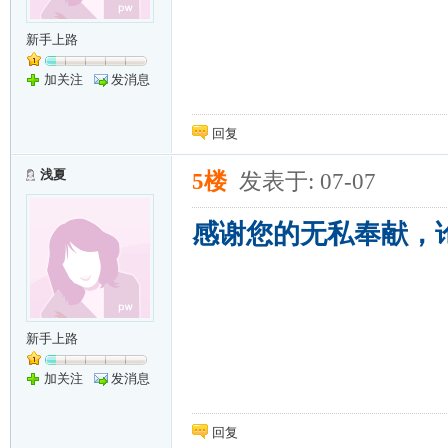
新手上路
加关注
发消息
回复
浅夏
5楼
发表于: 07-07
感谢您的无私奉献，
新手上路
加关注
发消息
回复