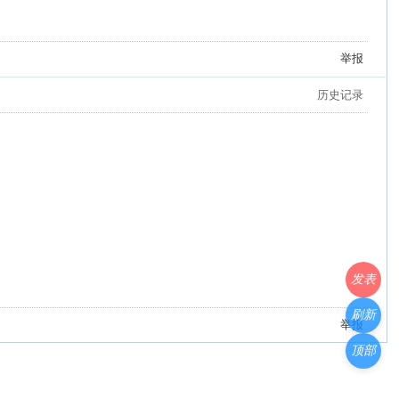
举报
历史记录
发表
刷新
举报
顶部