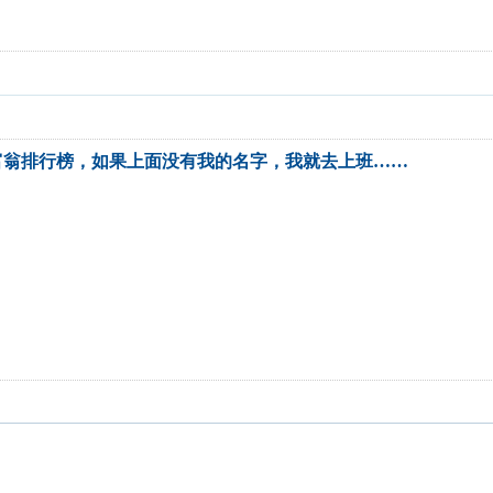
富翁排行榜，如果上面没有我的名字，我就去上班……