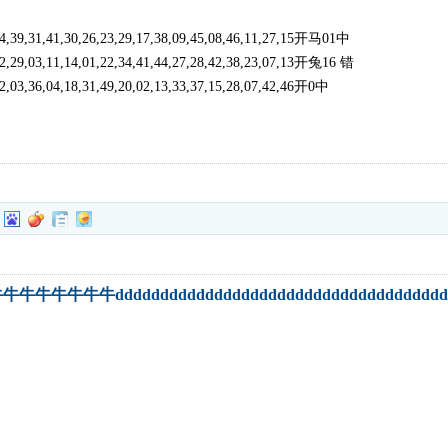
4,39,31,41,30,26,23,29,17,38,09,45,08,46,11,27,15开马01中
,29,03,11,14,01,22,34,41,44,27,28,42,38,23,07,13开兔16 错
,03,36,04,18,31,49,20,02,13,33,37,15,28,07,42,46开0中
牛牛ddddddddddddddddddddddddddddddddddddd