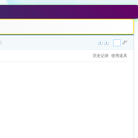
]
历史记录
使用道具