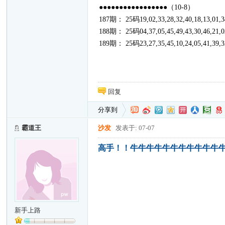
●●●●●●●●●●●●●●●●●（10-8）
187期： 25码19,02,33,28,32,40,18,13,01,3
188期： 25码04,37,05,45,49,43,30,46,21,02
189期： 25码23,27,35,45,10,24,05,41,39,32
回复
分享到
霸道王
沙发
发表于: 07-07
高手！！牛牛牛牛牛牛牛牛牛牛牛牛牛牛牛牛牛
新手上路