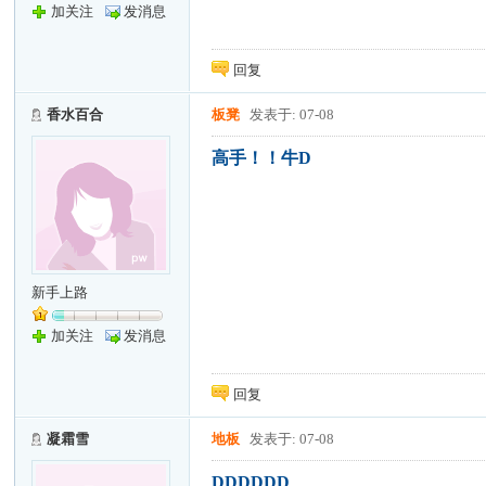
加关注
发消息
回复
香水百合
板凳
发表于: 07-08
高手！！牛D
新手上路
加关注
发消息
回复
凝霜雪
地板
发表于: 07-08
DDDDDD