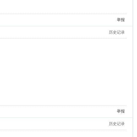
举报
历史记录
举报
历史记录