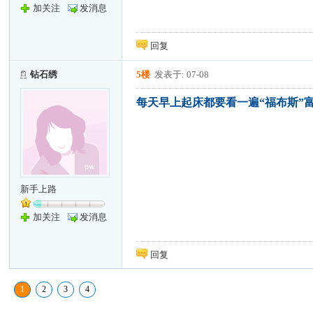
加关注
发消息
回复
钻石绣
5楼
发表于: 07-08
每天早上起床都要看一遍“福布斯”
新手上路
加关注
发消息
回复
1
2
3
4