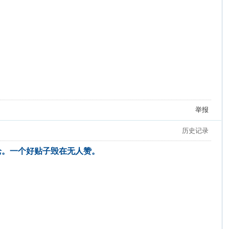
举报
历史记录
枪。一个好贴子毁在无人赞。