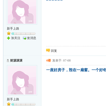
新手上路
加关注
发消息
回复
财源滚滚
4楼
发表于: 07-08
一座好房子，毁在一扇窗。一个好
新手上路