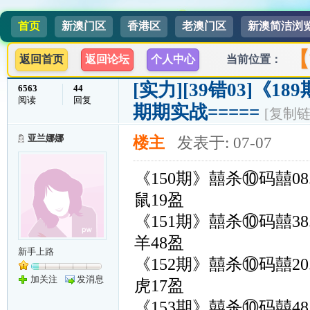
首页
新澳门区
香港区
老澳门区
新澳简洁浏
【
返回首页
返回论坛
个人中心
当前位置：
[实力]
[39错03]《1
6563
44
阅读
回复
期期实战=====
[复制链
亚兰娜娜
楼主
发表于: 07-07
《150期》囍杀⑩码囍08.48.40
鼠19盈
《151期》囍杀⑩码囍38.22.25
羊48盈
新手上路
《152期》囍杀⑩码囍20.14.45
加关注
发消息
虎17盈
《153期》囍杀⑩码囍48.45.42