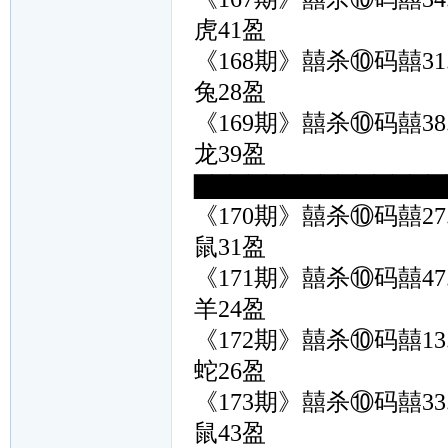
虎41盈
《168期》囍杀⑩码囍31.29.47
兔28盈
《169期》囍杀⑩码囍38.05.47
龙39盈
▇▇▇▇▇▇▇▇▇▇▇▇▇▇▇
《170期》囍杀⑩码囍27.14.39
鼠31盈
《171期》囍杀⑩码囍47.36.13
羊24盈
《172期》囍杀⑩码囍13.03.23
蛇26盈
《173期》囍杀⑩码囍33.18.14
鼠43盈