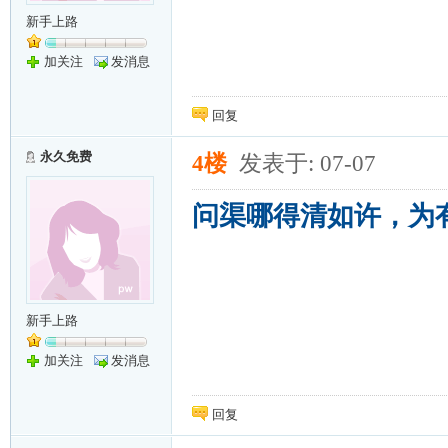
新手上路
加关注
发消息
回复
永久免费
4楼
发表于: 07-07
问渠哪得清如许，为
新手上路
加关注
发消息
回复