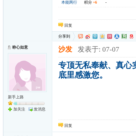
本能两行
积分
+6
-
回复
分享到
称心如意
沙发
发表于: 07-07
专顶无私奉献、真心
底里感激您。
新手上路
加关注
发消息
回复