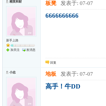
精英和财
板凳
发表于: 07-07
6666666666
新手上路
加关注
发消息
回复
小志
地板
发表于: 07-07
高手！牛DD