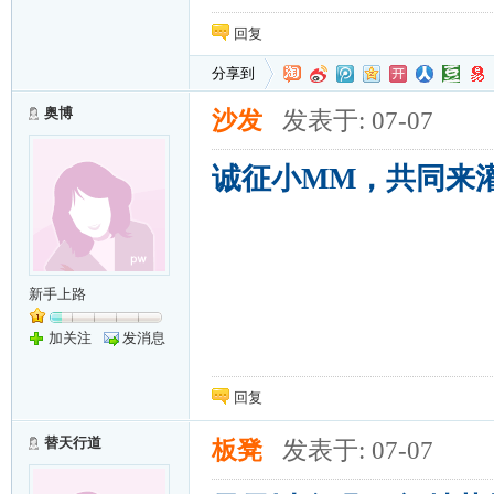
回复
分享到
奥博
沙发
发表于: 07-07
诚征小MM，共同来
新手上路
加关注
发消息
回复
替天行道
板凳
发表于: 07-07