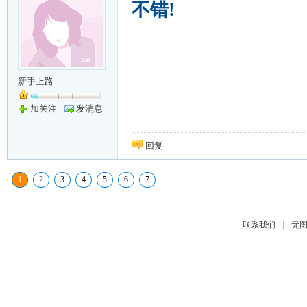
不错!
新手上路
加关注
发消息
回复
1
2
3
4
5
6
7
|
联系我们
无