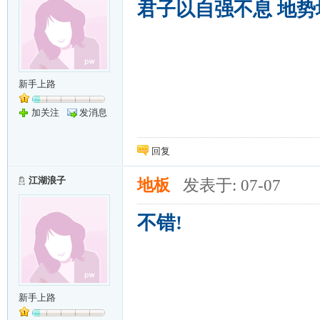
君子以自强不息 地势
新手上路
加关注
发消息
回复
江湖浪子
地板
发表于: 07-07
不错!
新手上路