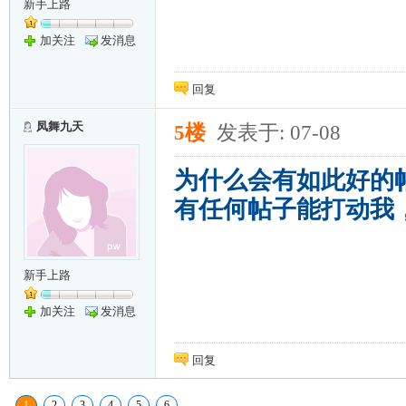
新手上路
加关注
发消息
回复
凤舞九天
5楼
发表于: 07-08
为什么会有如此好的
有任何帖子能打动我
新手上路
加关注
发消息
回复
1
2
3
4
5
6