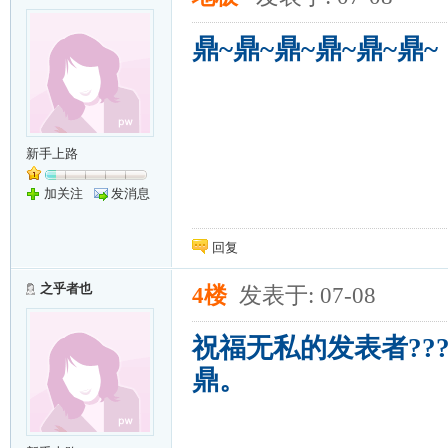
鼎~鼎~鼎~鼎~鼎~鼎~
新手上路
加关注
发消息
回复
之乎者也
4楼
发表于: 07-08
祝福无私的发表者???
鼎。