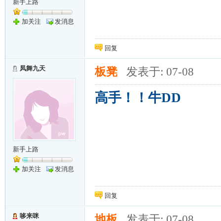
新手上路
加关注
发消息
回复
凤舞九天
板凳
发表于: 07-08
高手！！牛DD
新手上路
加关注
发消息
回复
哆来咪
地板
发表于: 07-08