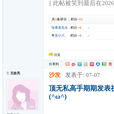
[ 此帖被笑到最后在2026-0
共
2
条评分
，
积分
+12
张果老先生
积分
+6
-
粤东小六
积分
+6
-
回复
分享到
无敌亮
沙发
发表于: 07-07
顶无私高手期期发表祝
(^ω^)