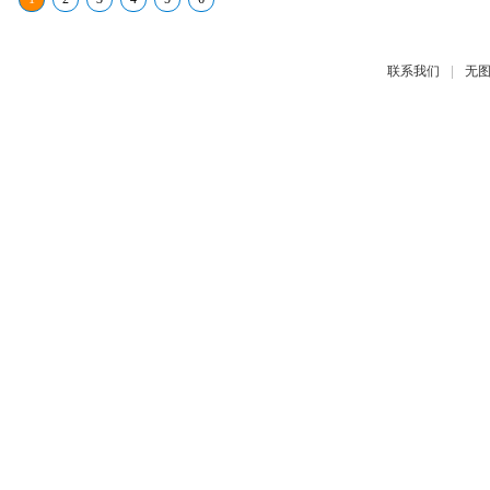
|
联系我们
无