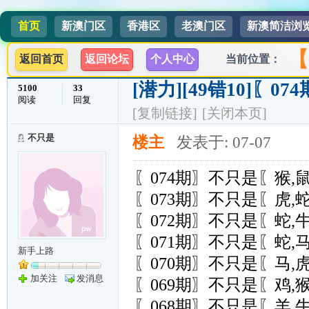
首页
新澳门区
香港区
老澳门区
新澳简洁浏
【
返回首页
返回论坛
个人中心
当前位置：
[潜力]
[49错10]〖0
5100
33
阅读
回复
[复制链接]
[关闭本页]
不只是
楼主
发表于: 07-07
〖074期〗不只是〖猴,鼠
〖073期〗不只是〖虎,蛇
〖072期〗不只是〖蛇,牛
〖071期〗不只是〖蛇,马
新手上路
〖070期〗不只是〖马,虎
加关注
发消息
〖069期〗不只是〖鸡,猴
〖068期〗不只是〖羊,牛