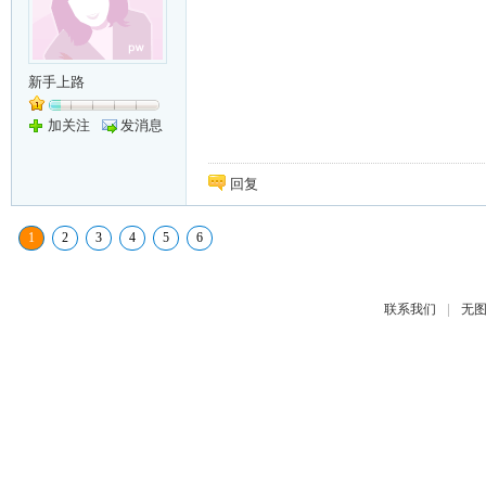
新手上路
加关注
发消息
回复
1
2
3
4
5
6
|
联系我们
无