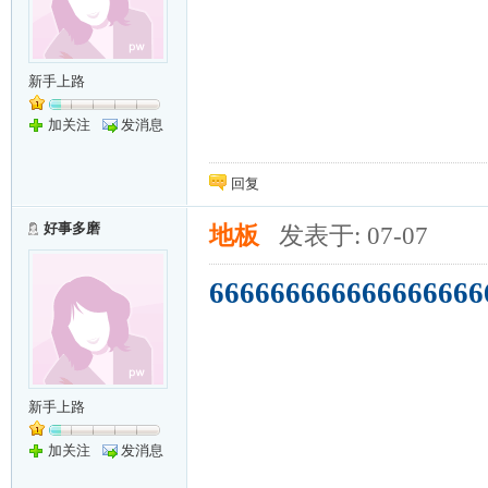
新手上路
加关注
发消息
回复
好事多磨
地板
发表于: 07-07
666666666666666666
新手上路
加关注
发消息