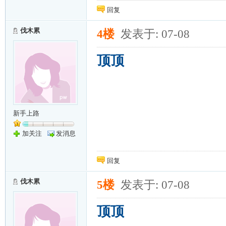
回复
伐木累
4楼
发表于: 07-08
顶顶
新手上路
加关注
发消息
回复
伐木累
5楼
发表于: 07-08
顶顶