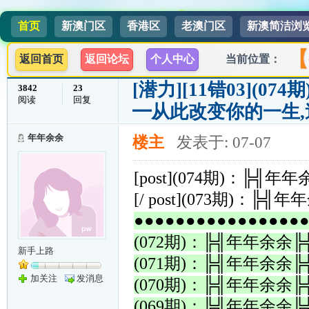
首页
新澳门区
香港区
老澳门区
新澳简洁浏
【
返回首页
返回论坛
个人中心
当前位置：
[潜力]
[11错03](
3842
23
阅读
回复
━从此改变你的一生
年年余余
楼主
发表于: 07-07
[post](074期)：
[/ post](073期)
●●●●●●●●●●●●●●●●
(072期)：╠╣年年余
新手上路
(071期)：╠╣年年余
加关注
发消息
(070期)：╠╣年年余
(069期)：╠╣年年余