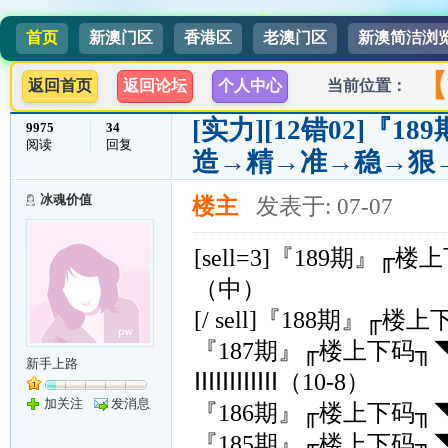
首页
新澳门区
香港区
老澳门区
新澳简洁浏
【
返回首页
返回论坛
个人中心
当前位置：
[实力]
[12错02]『
9975
34
阅读
回复
造→精→准→稳→狠
冰魂价值
楼主
发表于: 07-07
[sell=3]『189期』
（中）
[/ sell]『188期』
『187期』╓楼上下码
新手上路
ⅠⅠⅠⅠⅠⅠⅠⅠⅠⅠⅠⅠ（10-8）
加关注
发消息
『186期』╓楼上下码
『185期』╓楼上下码