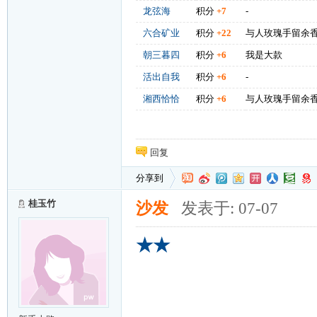
龙弦海
积分
+7
-
六合矿业
积分
+22
与人玫瑰手留余
朝三暮四
积分
+6
我是大款
活出自我
积分
+6
-
湘西恰恰
积分
+6
与人玫瑰手留余
回复
分享到
桂玉竹
沙发
发表于: 07-07
★★