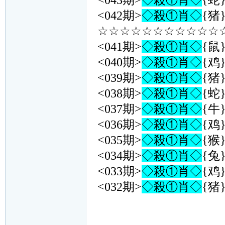
<043期>
◇殺①肖◇
{蛇
<042期>
◇殺①肖◇
{猪
☆☆☆☆☆☆☆☆☆☆☆☆[
<041期>
◇殺①肖◇
{鼠
<040期>
◇殺①肖◇
{鸡
<039期>
◇殺①肖◇
{猪
<038期>
◇殺①肖◇
{蛇
<037期>
◇殺①肖◇
{牛
<036期>
◇殺①肖◇
{鸡
<035期>
◇殺①肖◇
{猴
<034期>
◇殺①肖◇
{兔
<033期>
◇殺①肖◇
{鸡
<032期>
◇殺①肖◇
{猪