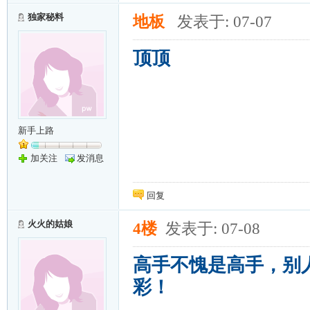
独家秘料
地板
发表于: 07-07
顶顶
新手上路
加关注
发消息
回复
火火的姑娘
4楼
发表于: 07-08
高手不愧是高手，别
彩！