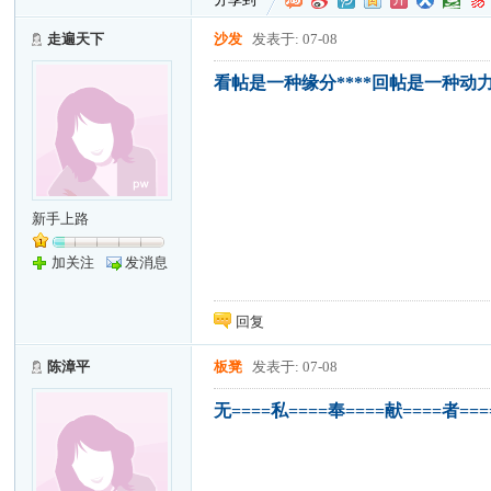
走遍天下
沙发
发表于: 07-08
看帖是一种缘分****回帖是一种动
新手上路
加关注
发消息
回复
陈漳平
板凳
发表于: 07-08
无====私====奉====献====者===