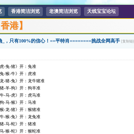
览
香港简洁浏览
老澳简洁浏览
天线宝宝论坛
【香港】
的正确_，只有100%的信心！==平特肖========挑战全网高手
[复制链
虎-兔-猪》开：兔准
兔-猴-牛》开：虎准
龙-猪-兔》开：龙牛猪准
猪-羊-狗》开：狗羊准
牛-马-虎》开：虎马准
狗-马-猴》开：马准
猴-龙-猪》开：猴猪准
牛-猴-兔》开：龙兔准
猪-马-蛇》开：猪准
马-猴-蛇》开：猴蛇准