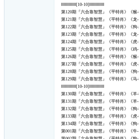
ⅠⅠⅠⅠⅠⅠⅠⅠⅠⅠⅠⅠ[10-10]ⅠⅠⅠⅠⅠⅠⅠⅠⅠⅠⅠⅠ
第120期『六合靠智慧』《平特肖》《猴-
第121期『六合靠智慧』《平特肖》《龙-
第122期『六合靠智慧』《平特肖》《狗-
第123期『六合靠智慧』《平特肖》《龙-
第124期『六合靠智慧』《平特肖》《虎-
第125期『六合靠智慧』《平特肖》《鸡-
第126期『六合靠智慧』《平特肖》《猴-
第127期『六合靠智慧』《平特肖》《虎-
第128期『六合靠智慧』《平特肖》《狗-
第129期『六合靠智慧』《平特肖》《马-
ⅠⅠⅠⅠⅠⅠⅠⅠⅠⅠⅠⅠ[10-10]ⅠⅠⅠⅠⅠⅠⅠⅠⅠⅠⅠⅠ
第130期『六合靠智慧』《平特肖》《羊-
第131期『六合靠智慧』《平特肖》《羊-
第132期『六合靠智慧』《平特肖》《狗-
第133期『六合靠智慧』《平特肖》《虎-
第134期『六合靠智慧』《平特肖》《狗-
第001期『六合靠智慧』《平特肖》《牛-
第002期『六合靠智慧』《平特肖》《狗-