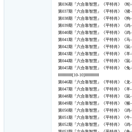
第036期『六合靠智慧』《平特肖》《蛇-
第037期『六合靠智慧』《平特肖》《猪-
第038期『六合靠智慧』《平特肖》《狗-
第039期『六合靠智慧』《平特肖》《鸡-
第040期『六合靠智慧』《平特肖》《鸡-
第041期『六合靠智慧』《平特肖》《马-
第042期『六合靠智慧』《平特肖》《鼠-
第043期『六合靠智慧』《平特肖》《羊-
第044期『六合靠智慧』《平特肖》《鼠-
第045期『六合靠智慧』《平特肖》《兔-
ⅠⅠⅠⅠⅠⅠⅠⅠⅠⅠⅠⅠ[10-10]ⅠⅠⅠⅠⅠⅠⅠⅠⅠⅠⅠⅠ
第046期『六合靠智慧』《平特肖》《龙-
第047期『六合靠智慧』《平特肖》《羊-
第048期『六合靠智慧』《平特肖》《鼠-
第049期『六合靠智慧』《平特肖》《猴-
第050期『六合靠智慧』《平特肖》《鸡-
第051期『六合靠智慧』《平特肖》《牛-
第052期『六合靠智慧』《平特肖》《鸡-
第053期『六合靠智慧』《平特肖》《兔-