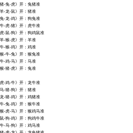
猪-兔-虎》开：兔猪准
羊-龙-鼠》开：猪准
兔-龙-鸡》开：狗兔准
牛-虎-猪》开：虎牛准
虎-鼠-狗》开：狗鸡鼠准
羊-猴-虎》开：羊准
牛-猴-鸡》开：鸡准
猴-牛-兔》开：猴兔准
牛-鸡-马》开：马准
猴-猪-虎》开：兔准
虎-鸡-牛》开：龙牛准
马-猪-狗》开：猪准
龙-猪-鸡》开：鸡猪准
牛-兔-鸡》开：猴牛准
猴-虎-马》开：猴鸡马准
鼠-狗-鸡》开：狗鸡牛准
牛-马-狗》开：鸡马准
猪-虎-龙》开：龙兔猪准