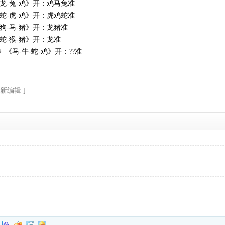
龙-兔-鸡》开：鸡马兔准
蛇-虎-鸡》开：虎鸡蛇准
狗-马-猪》开：龙猪准
蛇-猴-猪》开：龙准
肖》《马-牛-蛇-鸡》开：??准
重新编辑 ]