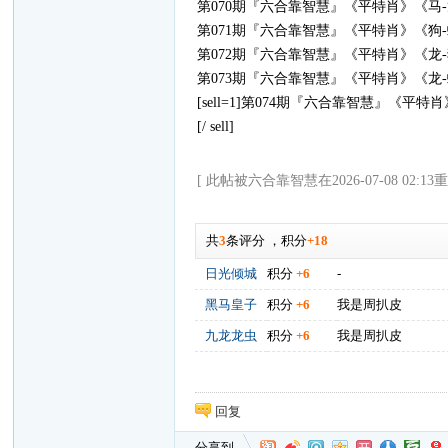
第070期『六合靠智慧』《平特肖》《马-
第071期『六合靠智慧』《平特肖》《狗-
第072期『六合靠智慧』《平特肖》《龙-
第073期『六合靠智慧』《平特肖》《龙-
[sell=1]第074期『六合靠智慧』《平特
[/ sell]
[ 此帖被六合靠智慧在2026-07-08 02:13
共
3
条评分
，
积分
+18
日光倾城
积分
+6
-
黑马皇子
积分
+6
我是周扒皮
九龙龙虫
积分
+6
我是周扒皮
回复
分享到