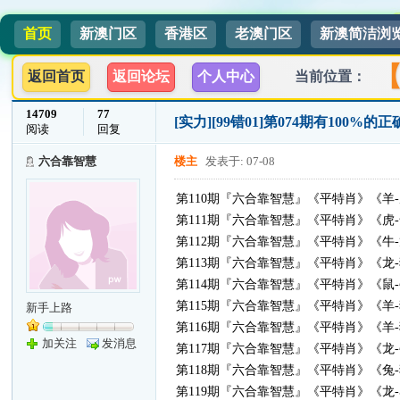
首页
新澳门区
香港区
老澳门区
新澳简洁浏
返回首页
返回论坛
个人中心
当前位置：
14709
77
[实力]
[99错01]第074期有100%
阅读
回复
六合靠智慧
楼主
发表于: 07-08
第110期『六合靠智慧』《平特肖》《羊-
第111期『六合靠智慧』《平特肖》《虎-
第112期『六合靠智慧』《平特肖》《牛-
第113期『六合靠智慧』《平特肖》《龙-
第114期『六合靠智慧』《平特肖》《鼠-
第115期『六合靠智慧』《平特肖》《羊-
新手上路
第116期『六合靠智慧』《平特肖》《羊-
加关注
发消息
第117期『六合靠智慧』《平特肖》《龙-
第118期『六合靠智慧』《平特肖》《兔-
第119期『六合靠智慧』《平特肖》《龙-