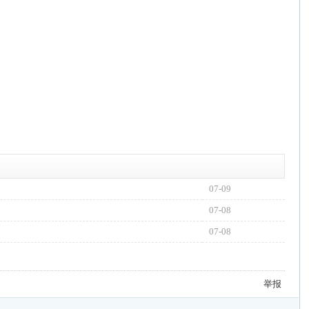
07-09
07-08
07-08
举报