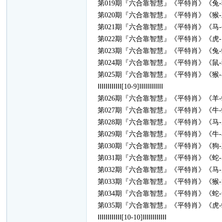
第019期『六合靠智慧』《平特肖》《兔-
第020期『六合靠智慧』《平特肖》《猴-
第021期『六合靠智慧』《平特肖》《马-
第022期『六合靠智慧』《平特肖》《虎-
第023期『六合靠智慧』《平特肖》《兔-
第024期『六合靠智慧』《平特肖》《鼠-
第025期『六合靠智慧』《平特肖》《猴-
ⅠⅠⅠⅠⅠⅠⅠⅠⅠⅠⅠⅠ[10-9]ⅠⅠⅠⅠⅠⅠⅠⅠⅠⅠⅠⅠ
第026期『六合靠智慧』《平特肖》《羊-
第027期『六合靠智慧』《平特肖》《牛-
第028期『六合靠智慧』《平特肖》《马-
第029期『六合靠智慧』《平特肖》《牛-
第030期『六合靠智慧』《平特肖》《狗-
第031期『六合靠智慧』《平特肖》《蛇-
第032期『六合靠智慧』《平特肖》《马-
第033期『六合靠智慧』《平特肖》《猴-
第034期『六合靠智慧』《平特肖》《蛇-
第035期『六合靠智慧』《平特肖》《虎-
ⅠⅠⅠⅠⅠⅠⅠⅠⅠⅠⅠⅠ[10-10]ⅠⅠⅠⅠⅠⅠⅠⅠⅠⅠⅠⅠ