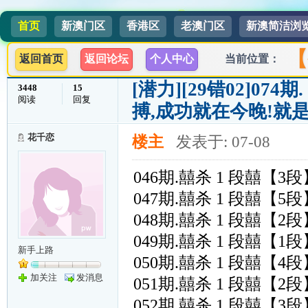
首页
新澳门区
香港区
老澳门区
新澳简洁浏
【
返回首页
返回论坛
个人中心
当前位置：
[潜力]
[29错02]07
3448
15
阅读
回复
搏,成功就在今晚!就
花千恋
楼主
发表于: 07-08
046期.囍杀 1 段囍【3段
047期.囍杀 1 段囍【5段
048期.囍杀 1 段囍【2段
049期.囍杀 1 段囍【1段
新手上路
050期.囍杀 1 段囍【4段
加关注
发消息
051期.囍杀 1 段囍【2段
052期.囍杀 1 段囍【3段