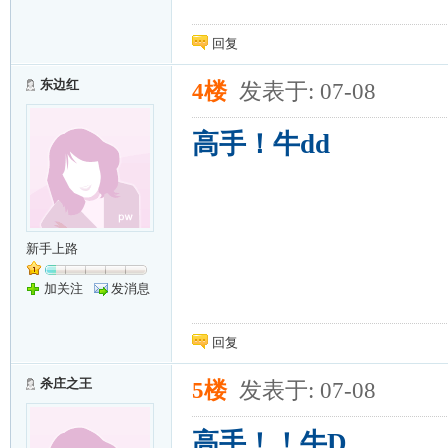
回复
东边红
4楼
发表于: 07-08
高手！牛dd
新手上路
加关注
发消息
回复
杀庄之王
5楼
发表于: 07-08
高手！！牛D