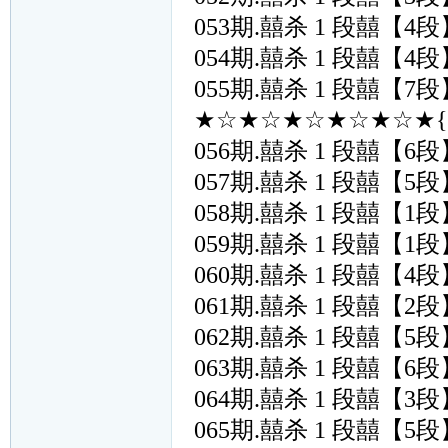
053期.囍杀 1 段囍【4段
054期.囍杀 1 段囍【4段
055期.囍杀 1 段囍【7段
★☆★☆★☆★☆★☆★{10
056期.囍杀 1 段囍【6段
057期.囍杀 1 段囍【5段
058期.囍杀 1 段囍【1段
059期.囍杀 1 段囍【1段
060期.囍杀 1 段囍【4段
061期.囍杀 1 段囍【2段
062期.囍杀 1 段囍【5段
063期.囍杀 1 段囍【6段
064期.囍杀 1 段囍【3段
065期.囍杀 1 段囍【5段