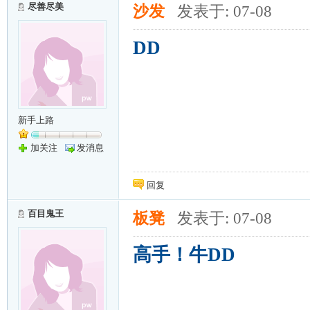
尽善尽美
沙发
发表于: 07-08
DD
新手上路
加关注
发消息
回复
百目鬼王
板凳
发表于: 07-08
高手！牛DD