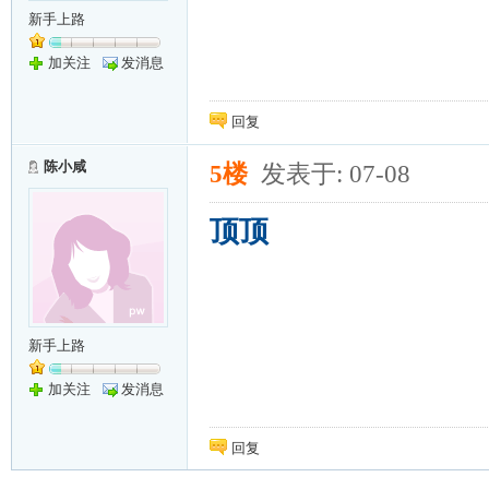
新手上路
加关注
发消息
回复
陈小咸
5楼
发表于: 07-08
顶顶
新手上路
加关注
发消息
回复