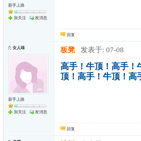
新手上路
加关注
发消息
回复
女人味
板凳
发表于: 07-08
高手！牛顶！高手！
顶！高手！牛顶！高
新手上路
加关注
发消息
回复