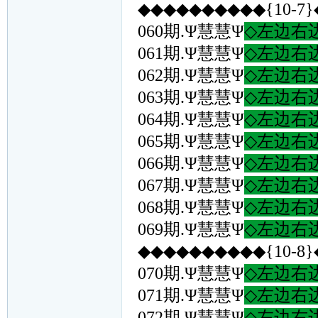
◆◆◆◆◆◆◆◆◆◆{10-7
060期.Ψ慧慧Ψ
◇左边右
061期.Ψ慧慧Ψ
◇左边右
062期.Ψ慧慧Ψ
◇左边右
063期.Ψ慧慧Ψ
◇左边右
064期.Ψ慧慧Ψ
◇左边右
065期.Ψ慧慧Ψ
◇左边右
066期.Ψ慧慧Ψ
◇左边右
067期.Ψ慧慧Ψ
◇左边右
068期.Ψ慧慧Ψ
◇左边右
069期.Ψ慧慧Ψ
◇左边右
◆◆◆◆◆◆◆◆◆◆{10-8
070期.Ψ慧慧Ψ
◇左边右
071期.Ψ慧慧Ψ
◇左边右
072期.Ψ慧慧Ψ
◇左边右