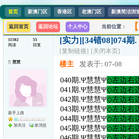
首页
新澳门区
香港区
老澳门区
新澳简洁浏
【
返回首页
返回论坛
个人中心
当前位置：
[实力]
[34错08]0
11502
55
阅读
回复
[复制链接]
[关闭本页]
慧慧
楼主
发表于: 07-08
040期.Ψ慧慧Ψ
◇左边右
041期.Ψ慧慧Ψ
◇左边右
042期.Ψ慧慧Ψ
◇左边右
043期.Ψ慧慧Ψ
◇左边右
新手上路
044期.Ψ慧慧Ψ
◇左边右
加关注
发消息
045期.Ψ慧慧Ψ
◇左边右
046期.Ψ慧慧Ψ
◇左边右