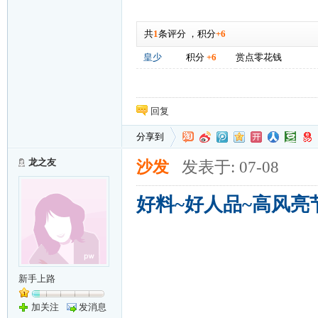
共
1
条评分
，
积分
+6
皇少
积分
+6
赏点零花钱
回复
分享到
龙之友
沙发
发表于: 07-08
好料~好人品~高风
新手上路
加关注
发消息