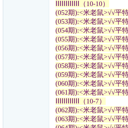
ⅠⅠⅠⅠⅠⅠⅠⅠⅠⅠⅠⅠ（10-10）
(052期):<米老鼠>√√
(053期):<米老鼠>√√
(054期):<米老鼠>√√
(055期):<米老鼠>√√
(056期):<米老鼠>√√
(057期):<米老鼠>√√
(058期):<米老鼠>√√
(059期):<米老鼠>√√
(060期):<米老鼠>√√
(061期):<米老鼠>√√
ⅠⅠⅠⅠⅠⅠⅠⅠⅠⅠⅠⅠ（10-7）
(062期):<米老鼠>√√
(063期):<米老鼠>√√
(064期):<米老鼠>√√