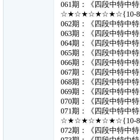
061期：《四段中特中特》
☆★☆★☆★☆★☆{10-8
062期：《四段中特中特》
063期：《四段中特中特》
064期：《四段中特中特》
065期：《四段中特中特》
066期：《四段中特中特》
067期：《四段中特中特》
068期：《四段中特中特》
069期：《四段中特中特》
070期：《四段中特中特》
071期：《四段中特中特》
☆★☆★☆★☆★☆{10-8
072期：《四段中特中特》