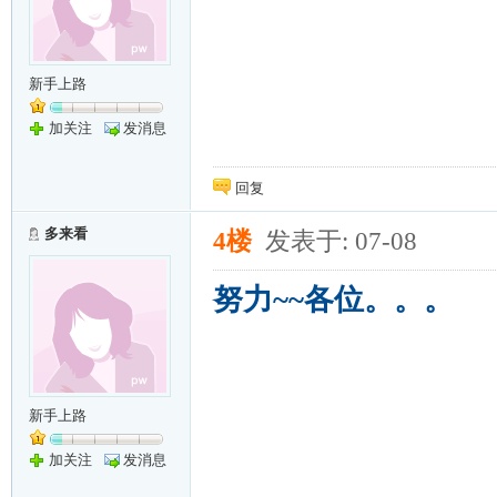
新手上路
加关注
发消息
回复
多来看
4楼
发表于: 07-08
努力~~各位。。。
新手上路
加关注
发消息