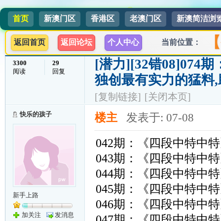
首页
新澳门区
香港区
老澳门区
新澳简洁浏
【
返回首页
返回论坛
个人中心
当前位置：
[潜力]
[32错08]0
3300
29
阅读
回复
独创最有实力的猛料
[复制链接]
[关闭本页]
快乐的孩子
楼主
发表于: 07-08
042期：《四段中特中特》
043期：《四段中特中特》
044期：《四段中特中特》
045期：《四段中特中特》
新手上路
046期：《四段中特中特》
加关注
发消息
047期：《四段中特中特》