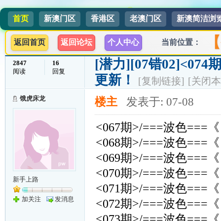
首页
新澳门区
香港区
老澳门区
新澳简洁浏
【
返回首页
返回论坛
个人中心
当前位置：
[潜力]
[07错02]<074
2847
16
阅读
回复
更新！
[复制链接]
[关闭本
饿虎床龙
楼主
发表于: 07-08
<067期>/===波色===《
<068期>/===波色===《
<069期>/===波色===《
<070期>/===波色===《
新手上路
<071期>/===波色===《
加关注
发消息
<072期>/===波色===《
<073期>/===波色===《