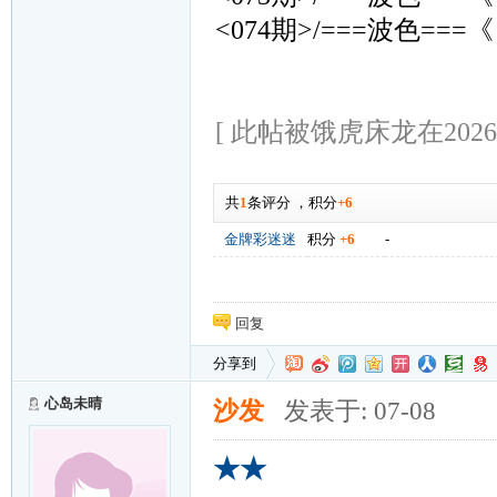
<074期>/===波色===《
[ 此帖被饿虎床龙在2026-0
共
1
条评分
，
积分
+6
金牌彩迷迷
积分
+6
-
回复
分享到
心岛未晴
沙发
发表于: 07-08
★★