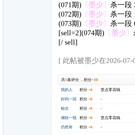
(071期)
〔墨少〕
杀一段 
(072期)
〔墨少〕
杀一段 
(073期)
〔墨少〕
杀一段 
[sell=2](074期)
〔墨少〕
[/ sell]
[ 此帖被墨少在2026-07-0
共
5
条评分
，
积分
+30
我的人
积分
+6
赏点零花钱
好码一回
积分
+6
-
鲸次
积分
+6
-
湘桂一线
积分
+6
赏点零花钱
仍然有
积分
+6
-