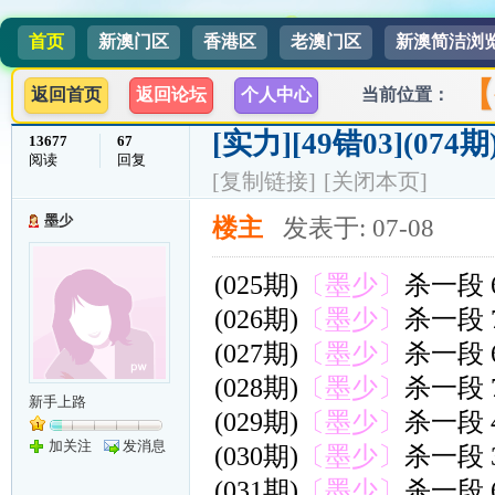
首页
新澳门区
香港区
老澳门区
新澳简洁浏
【
返回首页
返回论坛
个人中心
当前位置：
[实力]
[49错03](0
13677
67
阅读
回复
[复制链接]
[关闭本页]
墨少
楼主
发表于: 07-08
(025期)
〔墨少〕
杀一段 
(026期)
〔墨少〕
杀一段 
(027期)
〔墨少〕
杀一段 
(028期)
〔墨少〕
杀一段 
新手上路
(029期)
〔墨少〕
杀一段 
加关注
发消息
(030期)
〔墨少〕
杀一段 
(031期)
〔墨少〕
杀一段 