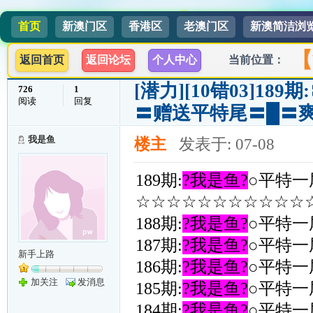
首页
新澳门区
香港区
老澳门区
新澳简洁浏
【
返回首页
返回论坛
个人中心
当前位置：
[潜力]
[10错03]1
726
1
阅读
回复
〓赠送平特尾〓█〓
我是鱼
楼主
发表于: 07-08
189期:
?我是鱼?
○平特一尾
☆☆☆☆☆☆☆☆☆☆☆☆
188期:
?我是鱼?
○平特一尾
187期:
?我是鱼?
○平特一尾
新手上路
186期:
?我是鱼?
○平特一尾
加关注
发消息
185期:
?我是鱼?
○平特一尾
184期:
?我是鱼?
○平特一尾