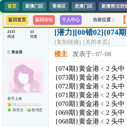
首页
新澳门区
香港区
老澳门区
新澳简洁浏
【
返回首页
返回论坛
个人中心
当前位置：
[潜力]
[08错02]{07
2155
13
阅读
回复
[复制链接]
[关闭本页]
黄金港
楼主
发表于: 07-08
{074期}黄金港﹤2 头中
{073期}黄金港﹤2 头中
{072期}黄金港﹤2 头中
{071期}黄金港﹤2 头中
新手上路
{070期}黄金港﹤2 头中
加关注
发消息
{069期}黄金港﹤2 头中
{068期}黄金港﹤2 头中