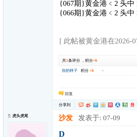
{067期}黄金港﹤2 头中
{066期}黄金港﹤2 头中
[ 此帖被黄金港在2026-07
共
1
条评分
，
积分
+6
你的样子
积分
+6
-
回复
分享到
虎头虎尾
沙发
发表于: 07-09
D