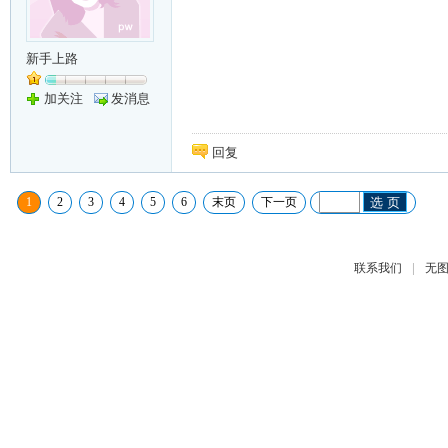
新手上路
加关注
发消息
回复
1
2
3
4
5
6
末页
下一页
选 页
|
联系我们
无