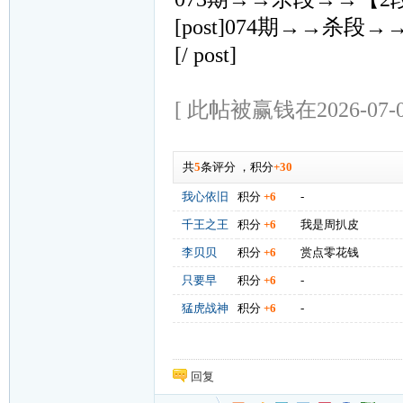
[post]074期→→杀段
[/ post]
[ 此帖被赢钱在2026-07-0
共
5
条评分
，
积分
+30
我心依旧
积分
+6
-
千王之王
积分
+6
我是周扒皮
李贝贝
积分
+6
赏点零花钱
只要早
积分
+6
-
猛虎战神
积分
+6
-
回复