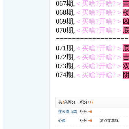
067期,
＜买啥?开啥?＞
068期,
＜买啥?开啥?＞
069期,
＜买啥?开啥?＞
070期,
＜买啥?开啥?＞
=================
071期,
＜买啥?开啥?＞
072期,
＜买啥?开啥?＞
073期,
＜买啥?开啥?＞
074期,
＜买啥?开啥?＞
共
2
条评分
，
积分
+12
连云港山鸡
积分
+6
-
心多
积分
+6
赏点零花钱