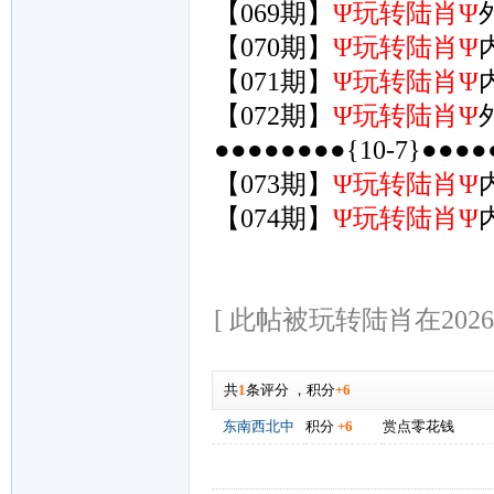
【069期】
Ψ玩转陆肖Ψ
【070期】
Ψ玩转陆肖Ψ
【071期】
Ψ玩转陆肖Ψ
【072期】
Ψ玩转陆肖Ψ
●●●●●●●●{10-7}●●●●
【073期】
Ψ玩转陆肖Ψ
【074期】
Ψ玩转陆肖Ψ
[ 此帖被玩转陆肖在2026-0
共
1
条评分
，
积分
+6
东南西北中
积分
+6
赏点零花钱