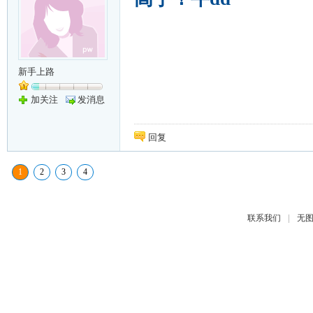
新手上路
加关注
发消息
回复
1
2
3
4
|
联系我们
无