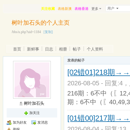
用户
关注收藏
表格新澳
表格香港
更多
树叶加石头的个人主页
/bbs/u.php?uid=1184
[复制]
首页
新鲜事
日志
相册
帖子
个人资料
发表的帖子
[02错01]218
2026-08-05 - 回复:4
216期：6不中（〖12,47,
期：6不中（〖40,49,3
树叶加石头
加关注
[01错00]217
加为好友
发消息
2026-08-04 - 回复:1
举报