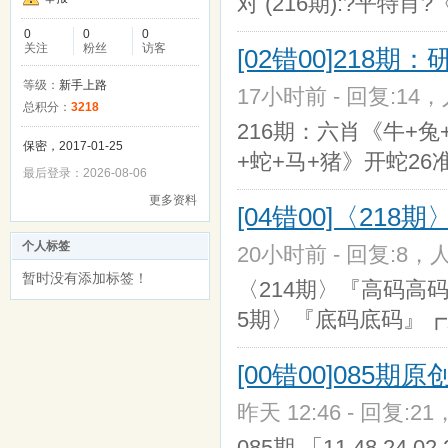
对 (216期):?平特肖
0
0
0
关注
粉丝
访客
[02错00]218
等级：
新手上路
17小时前 - 回复:14，人
总积分：
3218
216期：六肖《牛+兔
保密，2017-01-25
+蛇+马+猪》开蛇26
最后登录：2026-08-06
更多资料
[04错00]〈21
个人标签
20小时前 - 回复:8，人
暂时没有添加标签！
〈214期〉『高码高码
5期〉『底码底码』
[00错00]085
昨天 12:46 - 回复:21
085期 「11 48 24 02