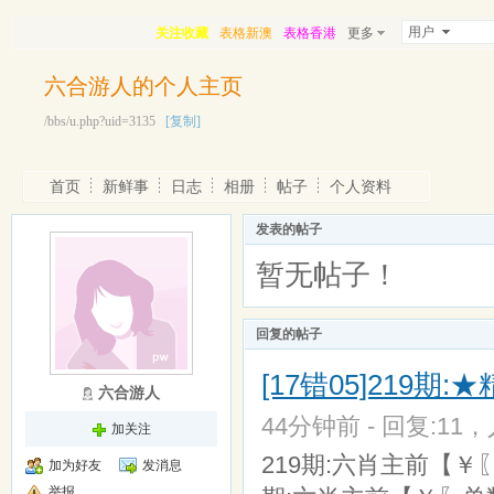
用户
关注收藏
表格新澳
表格香港
更多
六合游人的个人主页
/bbs/u.php?uid=3135
[复制]
首页
新鲜事
日志
相册
帖子
个人资料
发表的帖子
暂无帖子！
回复的帖子
[17错05]219
六合游人
44分钟前 - 回复:11，人
加关注
219期:六肖主前【￥
加为好友
发消息
举报