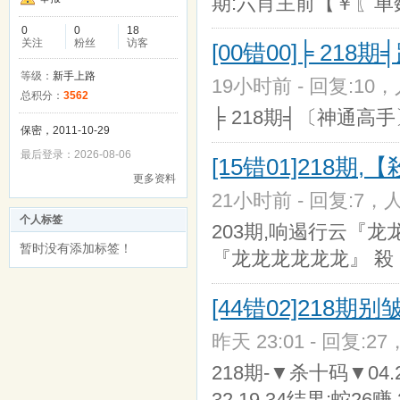
期:六肖主前【￥〖单
0
0
18
关注
粉丝
访客
[00错00]╞ 21
等级：
新手上路
19小时前 - 回复:10，
总积分：
3562
╞ 218期╡〔神通高手
保密，2011-10-29
最后登录：2026-08-06
[15错01]218期
更多资料
21小时前 - 回复:7，人
个人标签
203期,响遏行云『龙龙
暂时没有添加标签！
『龙龙龙龙龙龙』 殺 1
[44错02]218
昨天 23:01 - 回复:27
218期-▼杀十码▼04.23.
32.19.34结果;蛇26赚