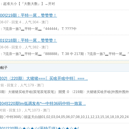
期：超准大小【『大数大数』】→开对
错00]219期：平特一尾，赞赞赞！
-08-07 - 回复:4，人气:304 -
澳门
期：?流浪一族?▂平特一尾▂『444444』 T: ????中
错01]218期：平特一尾，赞赞赞！
-08-06 - 回复:0，人气:382 -
澳门
期：?流浪一族?▂平特一尾▂『888888』 T: 38 中 217期：?流浪一族?▂平特一尾▂『333
的帖子
5错02]〈220期〉大猪猪===〖买啥开啥中特〗=== ..
前 - 回复:2，人气:179 -
澳门
20期〉大猪猪买啥开啥{双笔双笔双笔｝ 開獎 :0 〈219期〉大猪猪买啥开啥{外围外围外围
2错04][220期]m低调发布*━中特36码中特━致富 ..
时前 - 回复:13，人气:1073 -
澳门
期]◇中特36码◇囍蓝天白囍01,02,03,04,05,06,07,08,10,11,12,13,15,16,18,19,20,24,2
1错01]220期☆★☆★☆(平特①肖)★☆★☆★( ..