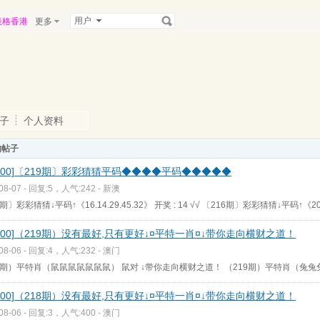
用户
表格香港
更多
子
个人资料
的帖子
4错00]〔219期〕彩彩猜猜平码◆◆◆◆平码◆◆◆◆◆
-08-07 - 回复:5，人气:242 -
新澳
期〕彩彩猜猜↓平码↑《16.14.29.45.32》 开奖 : 14 √√ 〔216期〕彩彩猜猜↓平码↑《20.3
1错00]（219期）没有最好,只有更好↓¤平特一肖¤↓带你走向横财之道！
-08-06 - 回复:4，人气:232 -
澳门
8期）平特肖（鼠鼠鼠鼠鼠鼠鼠） 鼠对 ↓带你走向横财之道！ （219期）平特肖（兔兔
0错00]（218期）没有最好,只有更好↓¤平特一肖¤↓带你走向横财之道！
-08-06 - 回复:3，人气:400 -
澳门