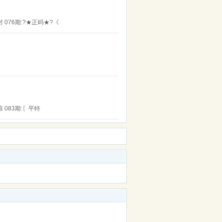
 对 076期:?★正码★?《
 准 083期:〖平特