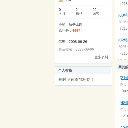
（21
0
2
99
关注
粉丝
访客
[0
2026
等级：
新手上路
〔215
总积分：
4697
[0
保密，2008-06-26
2026
最后登录：2026-08-06
（21
更多资料
回复
个人标签
[2
暂时没有添加标签！
昨天 2
「0
[4
昨天 2
﹛21
[1