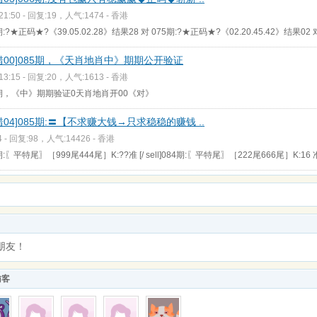
1:50 - 回复:19，人气:1474 -
香港
期:?★正码★?《39.05.02.28》结果28 对 075期:?★正码★?《02.20.45.42》结果02
0错00]085期，《天肖地肖中》期期公开验证
3:15 - 回复:20，人气:1613 -
香港
5期，《中》期期验证0天肖地肖开00《对》
2错04]085期:〓【不求赚大钱→只求稳稳的赚钱 ..
4 - 回复:98，人气:14426 -
香港
期:〖平特尾〗［999尾444尾］K:??准 [/ sell]084期:〖平特尾〗［222尾666尾］K:16
朋友！
访客