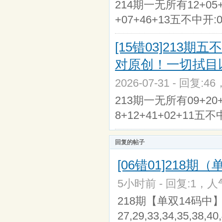
214期一无所有12+05+
+07+46+13五不中开:09 
[15错03]213
对原创！一切拭目
2026-07-31 - 回复:4
213期一无所有09+20+0
8+12+41+02+11五不中开
回复的帖子
[06错01]218期
5小时前 - 回复:1，人气
218期【单双14码中】【『01,
27,29,33,34,35,38,40