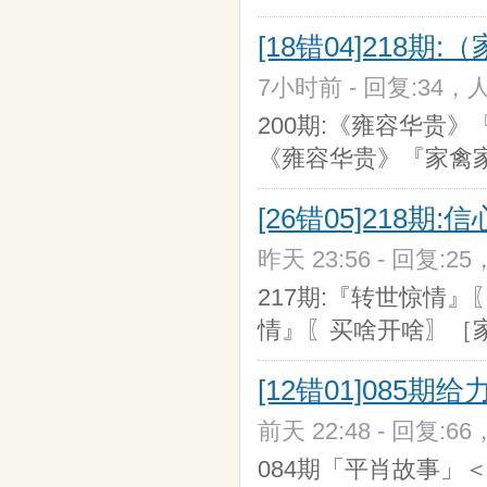
[18错04]218期
7小时前 - 回复:34，人
200期:《雍容华贵》
《雍容华贵》『家禽
[26错05]218
昨天 23:56 - 回复:25
217期:『转世惊情』
情』〖买啥开啥〗［家
[12错01]085
前天 22:48 - 回复:66
084期「平肖故事」＜◆正