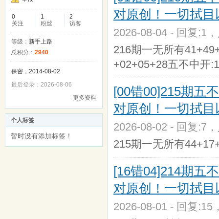
对原创！一切拭目
0
1
2
关注
粉丝
访客
2026-08-04 - 回复:1
等级：
新手上路
216期一无所有41+49+
总积分：
2940
+02+05+28五不中开:19 
保密，2014-08-02
最后登录：2026-08-06
[00错00]215
更多资料
对原创！一切拭目
个人标签
2026-08-02 - 回复:7
暂时没有添加标签！
215期一无所有44+17+
[16错04]214
对原创！一切拭目
2026-08-01 - 回复:1