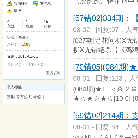
《虎虎虎》特蛇14中
加为好友
发消息
举报
[57错02]084
0
3
18
关注
粉丝
访客
08-02 - 回复:97，人气
等级：
圣骑士
[027期]寻花问柳X
总积分：
1588
柳X无错绝杀【《鸡
保密，2011-01-01
[70错05](084期
最后登录：2026-08-07
更多资料
08-01 - 回复:123，人
个人标签
(084期)★TT＜杀 2 
暂时没有添加标签！
★☆★☆★☆[10-9] (
[59错02]214
08-01 - 回复:64，人气
214期：原创【杀一肖】