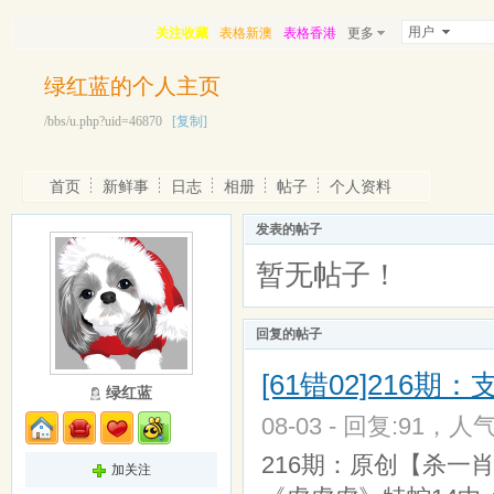
用户
关注收藏
表格新澳
表格香港
更多
绿红蓝的个人主页
/bbs/u.php?uid=46870
[复制]
首页
新鲜事
日志
相册
帖子
个人资料
发表的帖子
暂无帖子！
回复的帖子
[61错02]216
绿红蓝
08-03 - 回复:91，人气
216期：原创【杀一肖】
加关注