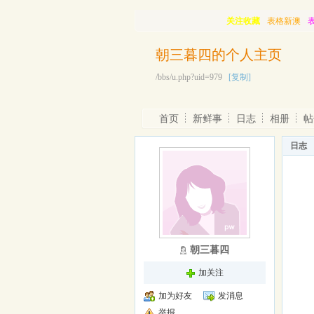
关注收藏
表格新澳
朝三暮四的个人主页
/bbs/u.php?uid=979
[复制]
首页
新鲜事
日志
相册
帖
日志
朝三暮四
加关注
加为好友
发消息
举报