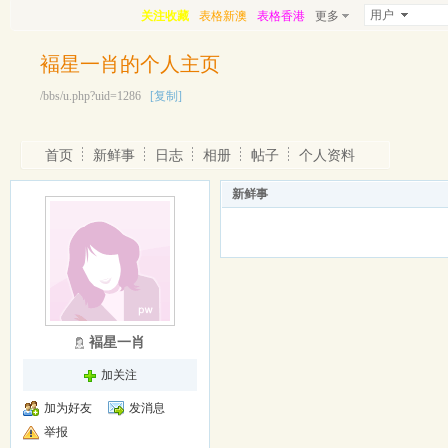
用户
关注收藏
表格新澳
表格香港
更多
褔星一肖的个人主页
/bbs/u.php?uid=1286
[复制]
首页
新鲜事
日志
相册
帖子
个人资料
新鲜事
褔星一肖
加关注
加为好友
发消息
举报