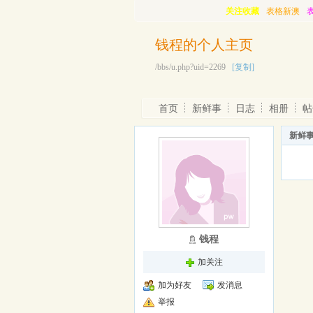
关注收藏
表格新澳
钱程的个人主页
/bbs/u.php?uid=2269
[复制]
首页
新鲜事
日志
相册
帖
新鲜
钱程
加关注
加为好友
发消息
举报