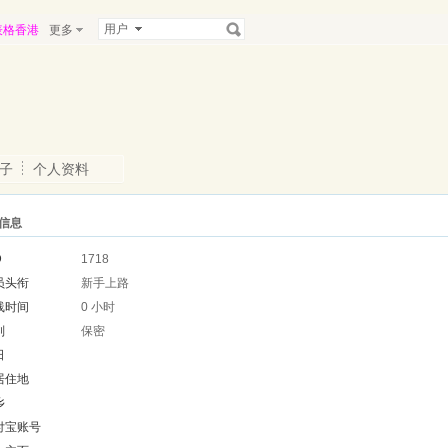
用户
表格香港
更多
子
个人资料
信息
D
1718
员头衔
新手上路
线时间
0 小时
别
保密
日
居住地
乡
付宝账号