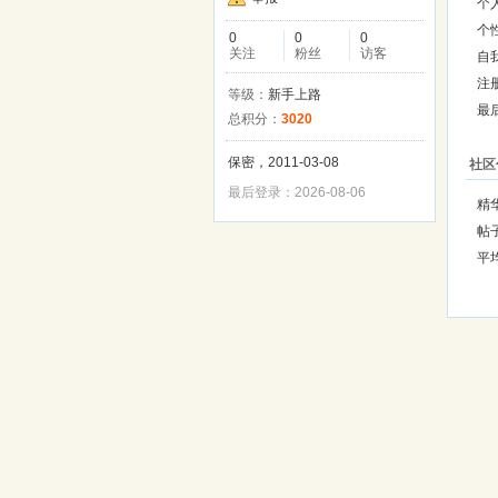
个
个
0
0
0
关注
粉丝
访客
自
注
等级：
新手上路
最
总积分：
3020
保密，2011-03-08
社区
最后登录：2026-08-06
精
帖
平