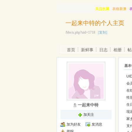
关注收藏
表格新澳
一起来中特的个人主页
/bbs/u.php?uid=1718
[复制]
首页
新鲜事
日志
相册
帖
基本
UI
会
在
性
一起来中特
生
现
加关注
家
加为好友
发消息
支
举报