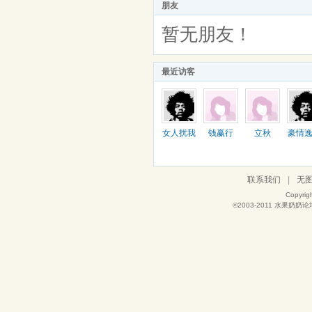
朋友
暂无朋友！
最近访客
女人扰我
钱赢行
立秋
豪情
心
联系我们
|
无
Copyrig
©2003-2011
水果奶奶论