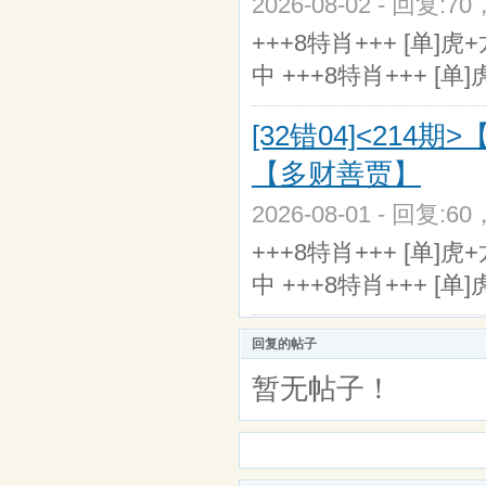
2026-08-02 - 回复:7
+++8特肖+++ [单]虎
中 +++8特肖+++ [单]
[32错04]<214期
【多财善贾】
2026-08-01 - 回复:6
+++8特肖+++ [单]虎
中 +++8特肖+++ [单]
回复的帖子
暂无帖子！