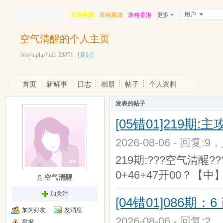
用户
关注收藏
表格新澳
表格香港
更多
空气清醒的个人主页
/bbs/u.php?uid=23871
[复制]
首页
新鲜事
日志
相册
帖子
个人资料
发表的帖子
[05错01]219期
2026-08-06 - 回复:9
219期:???空气清醒???0
0+46+47开00？【中】 
空气清醒
加关注
[04错01]086
加为好友
发消息
2026-08-06 - 回复:2
举报