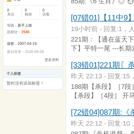
85期:《6 生肖》◎
0
0
0
关注
粉丝
访客
[07错01]【11中
等级：
新手上路
19小时前 - 回复:1，人
总积分：
3586
221期：【通在蓝天下
保密，2007-04-19
下】平特一尾 ---长
最后登录：2026-08-08
更多资料
[33错01]221
个人标签
昨天 22:13 - 回复:15
暂时没有添加标签！
188期【杀段】［7段］
【杀段】［4段］ 开马
[72错04]087
昨天 22:12 - 回复:10
087期:『先机港督』杀