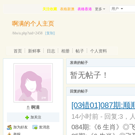
用户
关注收藏
表格新澳
表格香港
更多
啊满的个人主页
/bbs/u.php?uid=2458
[复制]
首页
新鲜事
日志
相册
帖子
个人资料
发表的帖子
暂无帖子！
回复的帖子
[03错01]087
啊满
14小时前 - 回复:3，人
加关注
084期:《6 生肖》◎
加为好友
发消息
举报