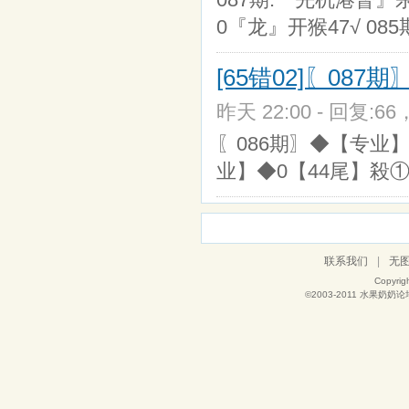
0『龙』开猴47√ 08
[65错02]〖08
昨天 22:00 - 回复:66
〖086期〗◆【专业】◆
业】◆0【44尾】殺①尾
联系我们
|
无
Copyrig
©2003-2011
水果奶奶论