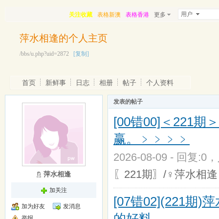
用户
关注收藏
表格新澳
表格香港
更多
萍水相逢的个人主页
/bbs/u.php?uid=2872
[复制]
首页
新鲜事
日志
相册
帖子
个人资料
发表的帖子
[00错00]＜2
赢。﹥﹥﹥﹥
2026-08-09 - 回复:0
〖221期〗/♀萍水相
萍水相逢
加关注
[07错02](22
加为好友
发消息
的好料。
举报