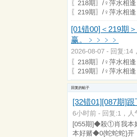
〖218期〗/♀萍水相
〖219期〗/♀萍水相
[01错00]＜2
赢。﹥﹥﹥﹥
2026-08-07 - 回复:1
〖218期〗/♀萍水相
〖219期〗/♀萍水相
回复的帖子
[32错01][087期
6小时前 - 回复:1，人气
[055期]◆殺①肖我本
本好赌◆0{蛇蛇蛇}开：