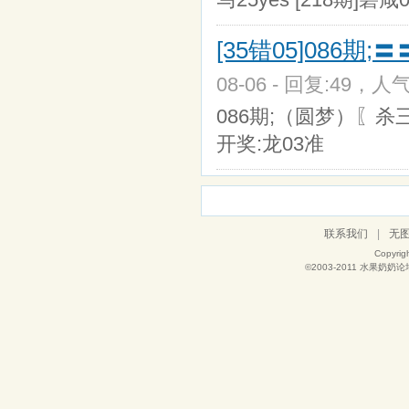
[35错05]086期
08-06 - 回复:49，人气
086期;（圆梦）〖杀三肖
开奖:龙03准
联系我们
|
无
Copyrig
©2003-2011
水果奶奶论