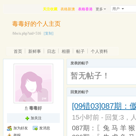
用户
关注收藏
表格新澳
表格香港
更多
毒毒好的个人主页
/bbs/u.php?uid=516
[复制]
首页
新鲜事
日志
相册
帖子
个人资料
发表的帖子
暂无帖子！
回复的帖子
[09错03]087
毒毒好
15小时前 - 回复:3，人
加关注
087期：〖兔 马 羊 
加为好友
发消息
举报