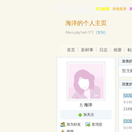
关注收藏
表格新澳
海洋的个人主页
/bbs/u.php?uid=573
[复制]
首页
新鲜事
日志
相册
帖
发表
暂无
回复
[0
9小时
海洋
218
加关注
[00
加为好友
发消息
9小时
举报