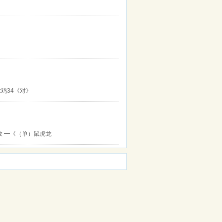
:鸡34《对》
如故 ━《（单）鼠虎龙