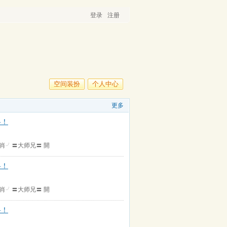
登录
注册
空间装扮
个人中心
更多
料！
三肖╯〓大师兄〓 開
料！
三肖╯〓大师兄〓 開
料！