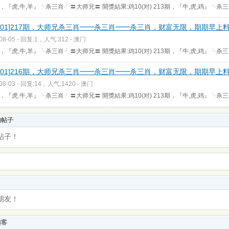
期，『虎,牛,羊』╰杀三肖╯〓大师兄〓 開獎結果:鸡10(对) 213期，『牛,虎,鸡』╰杀
5错01]217期，大师兄杀三肖━━杀三肖━━杀三肖，财富无限，期期早上
-08-05 - 回复:1，人气:312 -
澳门
期，『虎,牛,羊』╰杀三肖╯〓大师兄〓 開獎結果:鸡10(对) 213期，『牛,虎,鸡』╰杀
4错01]216期，大师兄杀三肖━━杀三肖━━杀三肖，财富无限，期期早上
-08-03 - 回复:14，人气:1420 -
澳门
期，『虎,牛,羊』╰杀三肖╯〓大师兄〓 開獎結果:鸡10(对) 213期，『牛,虎,鸡』╰杀
的帖子
帖子！
朋友！
访客